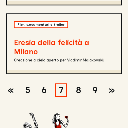
Eresia
della
Film, documentari e trailer
felicità
a
Milano
Eresia della felicità a
Milano
Creazione a cielo aperto per Vladimir Majakovskij
«
5
6
7
8
9
»