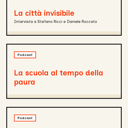
La città invisibile
Intervista a Stefano Ricci e Daniele Roccato
La
scuola
Podcast
al
tempo
della
La scuola al tempo della
paura
paura
Madame
Psychosis
Podcast