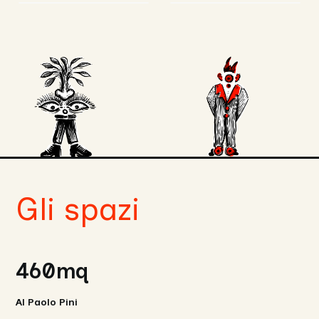
Gli spazi
460mq
460
mq
Al Paolo Pini