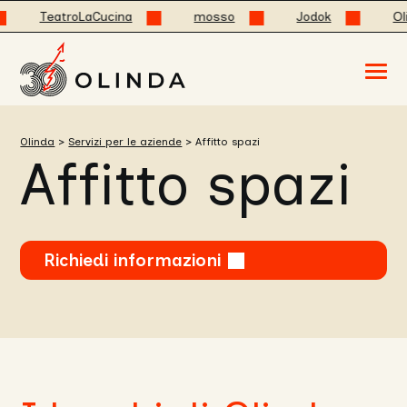
atroLaCucina
mosso
Jodok
OlindaCate
Acced
al
menu
ad
hambu
Olinda
>
Servizi per le aziende
>
Affitto spazi
usa
Affitto spazi
la
combi
p
+
esc
per
chuid
il
Richiedi informazioni
menu