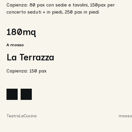
Capienza: 80 pax con sedie e tavolini, 150pax per
concerto seduti + in piedi, 250 pax in piedi
180mq
180
mq
A mosso
La Terrazza
Capienza: 150 pax
nte
lide
Slide
successiva
TeatroLaCucina
mosso 