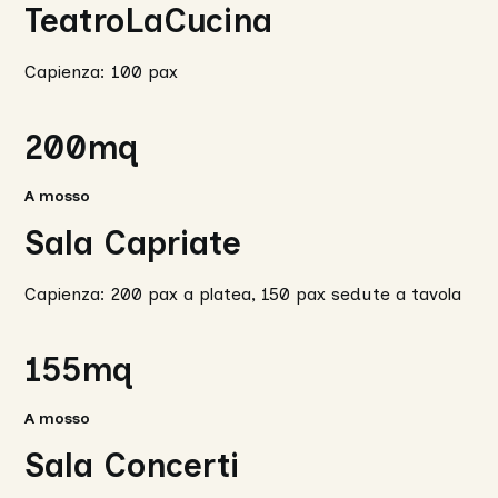
TeatroLaCucina
Capienza: 100 pax
200mq
200
mq
A mosso
Sala Capriate
Capienza: 200 pax a platea, 150 pax sedute a tavola
155mq
155
mq
A mosso
Sala Concerti