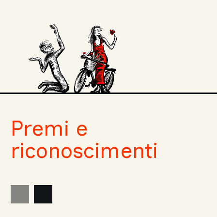
Premi e
riconoscimenti
nte
lide
Slide