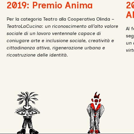
successiva
2019: Premio Anima
2
A
Per la categoria Teatro alla Cooperativa Olinda –
TeatroLaCucina
:
un riconoscimento all’alto valore
Al 
sociale di un lavoro ventennale capace di
seg
coniugare arte e inclusione sociale, creatività e
un 
cittadinanza attiva, rigenerazione urbana e
vir
ricostruzione delle identità.