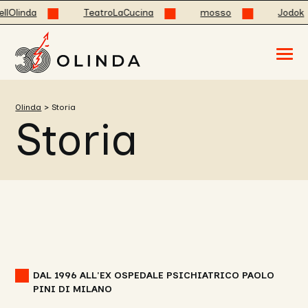
inda
TeatroLaCucina
mosso
Jodok
Acced
al
menu
ad
hambu
Olinda
>
Storia
usa
Storia
la
combi
p
+
esc
per
chuid
il
menu
DAL 1996 ALL'EX OSPEDALE PSICHIATRICO PAOLO
PINI DI MILANO