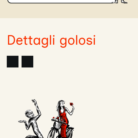
Dettagli golosi
nte
lide
Slide
successiva