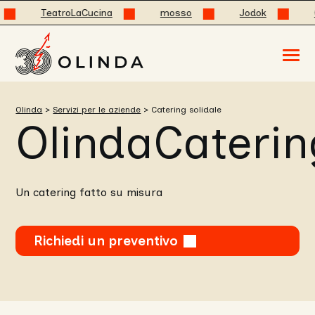
TeatroLaCucina
mosso
Jodok
OlindaCa
Acced
al
menu
ad
hambu
Olinda
>
Servizi per le aziende
>
Catering solidale
usa
OlindaCaterin
la
combi
p
+
esc
per
chuid
Un catering fatto su misura
il
menu
Richiedi un preventivo