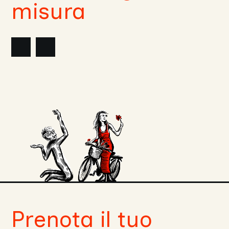
misura
nte
lide
Slide
successiva
Prenota il tuo