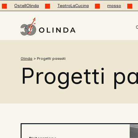
OstellOlinda
TeatroLaCucina
mosso
Jod
C
Olinda
>
Progetti passati
Progetti pa
FIORE
cucina