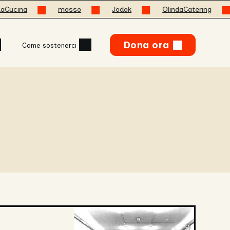
ina
mosso
Jodok
OlindaCatering
O
Dona ora
Come sostenerci