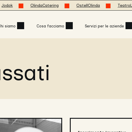
ok
OlindaCatering
OstellOlinda
TeatroLaCuc
hi siamo
Cosa facciamo
Servizi per le aziende
ssati
Falegnameria