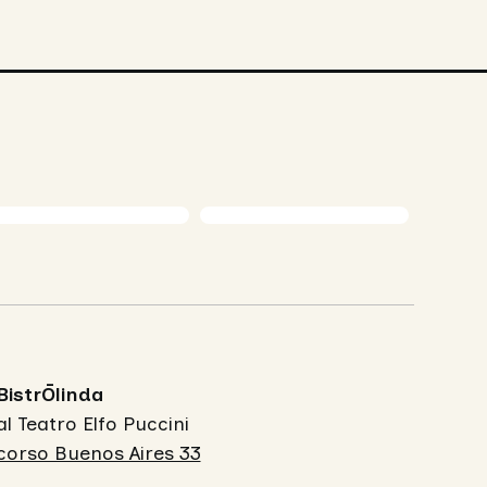
BistrŌlinda
al Teatro Elfo Puccini
corso Buenos Aires 33