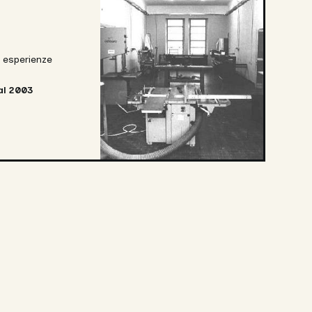
d esperienze
al 2003