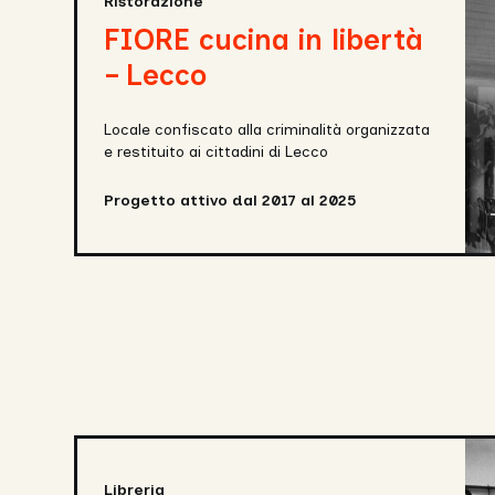
in
Ristorazione
libertà
FIORE cucina in libertà
–
Lecco
– Lecco
Locale confiscato alla criminalità organizzata
e restituito ai cittadini di Lecco
Progetto attivo dal 2017 al 2025
Sogno
di
mezza
Libreria