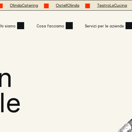
ering
OstellOlinda
TeatroLaCucina
mosso
hi siamo
Cosa facciamo
Servizi per le aziende
n
le