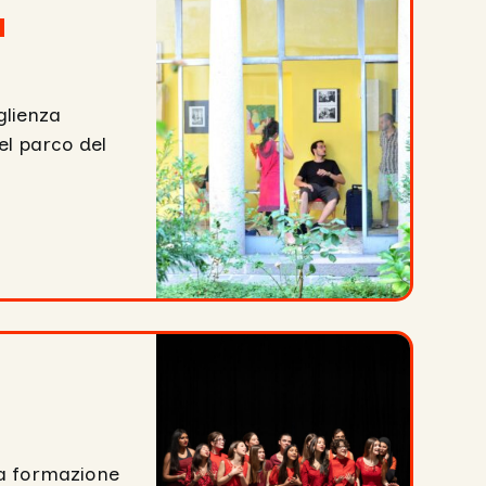
a
a
glienza
el parco del
lla formazione