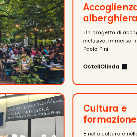
Accoglienz
alberghier
Un progetto di acco
inclusiva, immerso n
Paolo Pini
OstellOlinda
Cultura
e
Cultura e
formazione
formazione
È nella cultura e ne