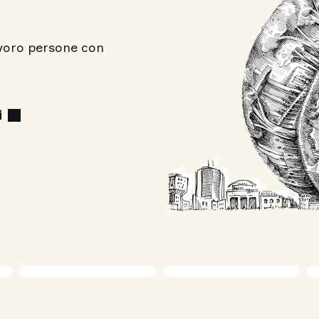
avoro persone con
i