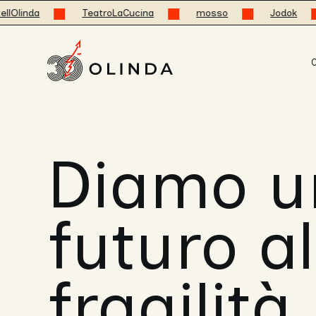
TeatroLaCucina
mosso
Jodok
OlindaCat
C
Diamo u
futuro al
fragilità