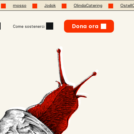
Jodok
OlindaCatering
OstellOlinda
Dona ora
Come sostenerci