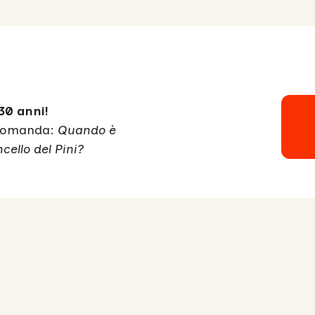
30 anni!
a domanda:
Quando è
cello del Pini?