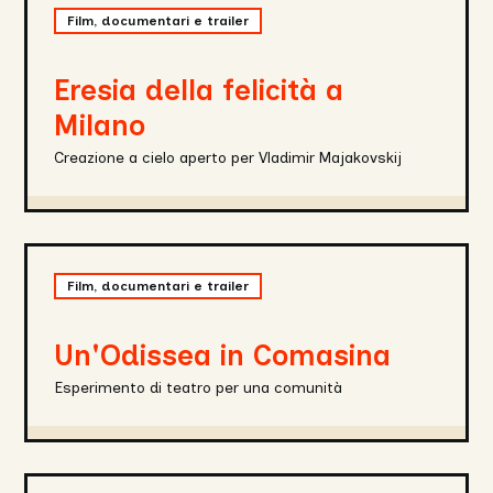
della
Film, documentari e trailer
felicità
a
Milano
Eresia della felicità a
Milano
Creazione a cielo aperto per Vladimir Majakovskij
Un’Odissea
in
Film, documentari e trailer
Comasina
Un'Odissea in Comasina
Esperimento di teatro per una comunità
Effetto