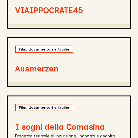
VIAIPPOCRATE45
Ausmerzen
Film, documentari e trailer
Ausmerzen
I
sogni
Film, documentari e trailer
della
Comasina
I sogni della Comasina
Progetto teatrale di incursione, incontro e ascolto