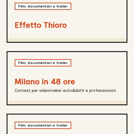
Thioro
Film, documentari e trailer
Effetto Thioro
Milano
in
Film, documentari e trailer
48
ore
Milano in 48 ore
Contest per videomaker autodidatti e professionisti
VIAIPPOCRATE45
Film, documentari e trailer