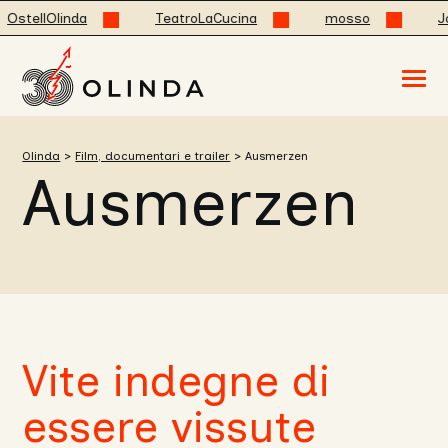
OstellOlinda
TeatroLaCucina
mosso
Jod
Acced
al
menu
ad
hambu
Olinda
>
Film, documentari e trailer
>
Ausmerzen
usa
Ausmerzen
la
combi
p
+
esc
per
chuid
il
menu
Vite indegne di
essere vissute