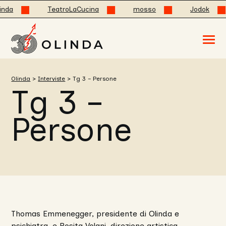
da
TeatroLaCucina
mosso
Jodok
Acced
al
menu
ad
hambu
Olinda
>
Interviste
>
Tg 3 – Persone
usa
Tg 3 –
la
combi
p
+
Persone
esc
per
chuid
il
menu
Thomas Emmenegger, presidente di Olinda e
psichiatra, e Rosita Volani, direzione artistica,