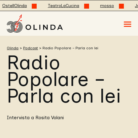
OstellOlinda
TeatroLaCucina
mosso
Jo
Acced
al
menu
ad
hambu
Olinda
>
Podcast
>
Radio Popolare – Parla con lei
usa
Radio
la
combi
p
+
Popolare –
esc
per
chuid
Parla con lei
il
menu
Intervista a Rosita Volani