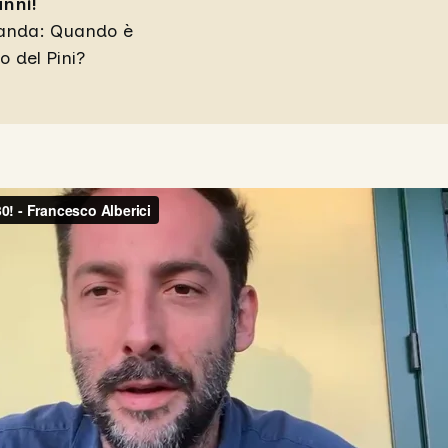
anni!
omanda: Quando è
o del Pini?