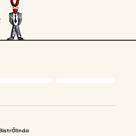
BistrŌlinda