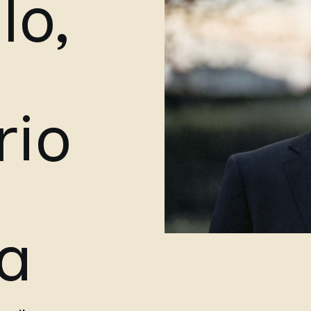
lo,
rio
a