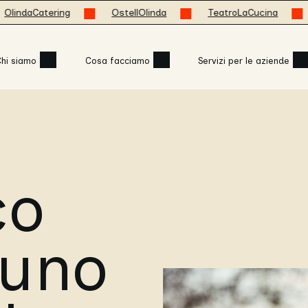
atering
OstellOlinda
TeatroLaCucina
moss
hi siamo
Cosa facciamo
Servizi per le aziende
co
 uno