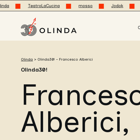
TeatroLaCucina
mosso
Jodok
OlindaC
C
Olinda
>
Olinda30! – Francesco Alberici
Olinda30!
Frances
Alberici,