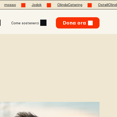
o
Jodok
OlindaCatering
OstellOlinda
Dona ora
Come sostenerci