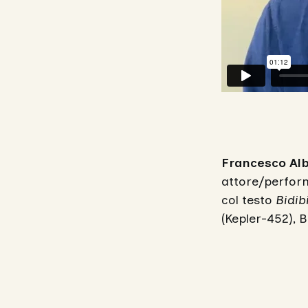
Francesco Alb
attore/perform
col testo
Bidib
(Kepler-452), B