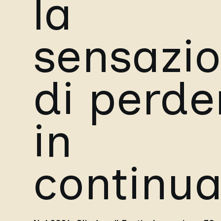
la
sensazi
di perde
in
continua