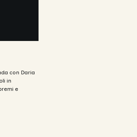
onda con Daria
li in
 premi e