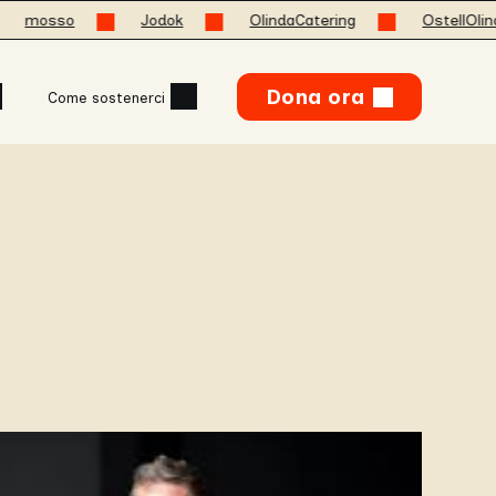
sso
Jodok
OlindaCatering
OstellOlinda
Dona ora
Come sostenerci