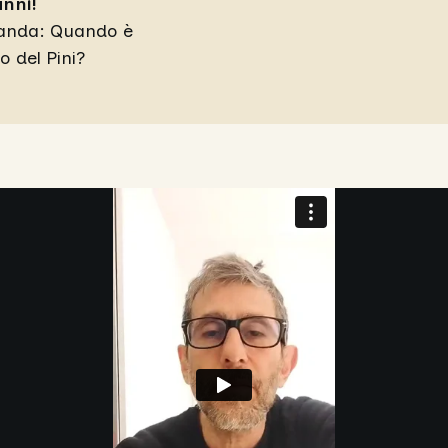
anni!
omanda: Quando è
o del Pini?