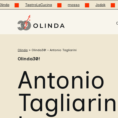
TeatroLaCucina
mosso
Jodok
Olin
C
Olinda
>
Olinda30! – Antonio Tagliarini
Olinda30!
Antonio
Tagliarin