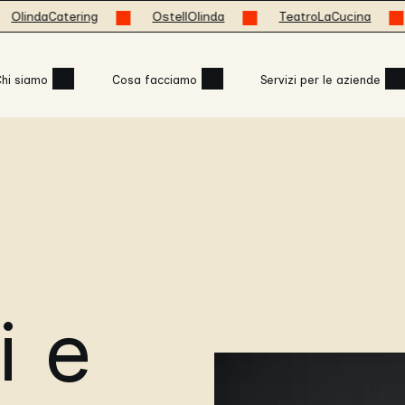
daCatering
OstellOlinda
TeatroLaCucina
mo
hi siamo
Cosa facciamo
Servizi per le aziende
i e