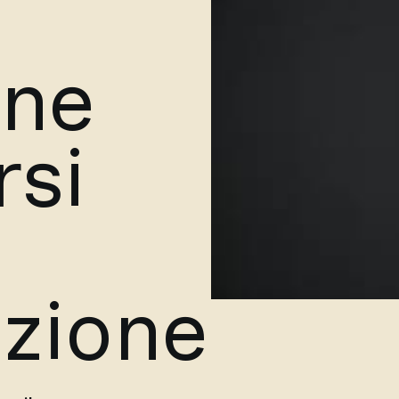
one
rsi
zione