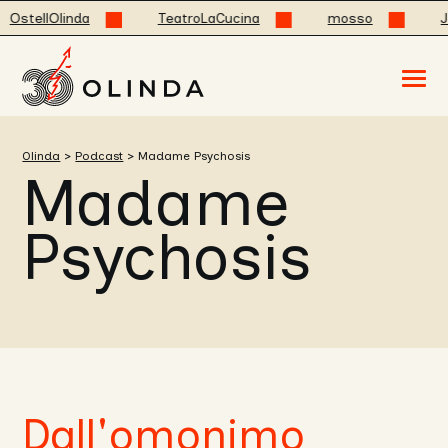
OstellOlinda
TeatroLaCucina
mosso
Jo
Acced
al
menu
ad
hambu
Olinda
>
Podcast
>
Madame Psychosis
usa
Madame
la
combi
p
+
Psychosis
esc
per
chuid
il
menu
Dall'omonimo