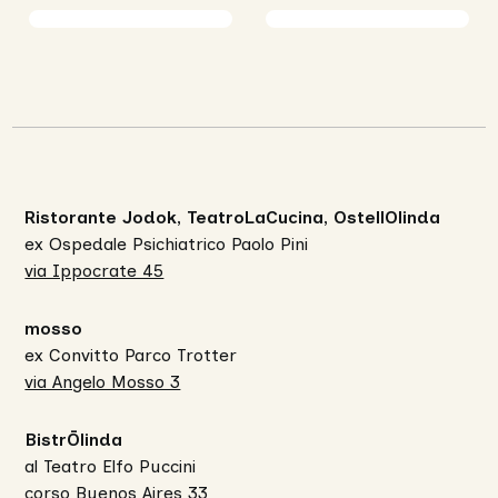
Ristorante Jodok, TeatroLaCucina, OstellOlinda
ex Ospedale Psichiatrico Paolo Pini
via Ippocrate 45
mosso
ex Convitto Parco Trotter
via Angelo Mosso 3
BistrŌlinda
al Teatro Elfo Puccini
corso Buenos Aires 33