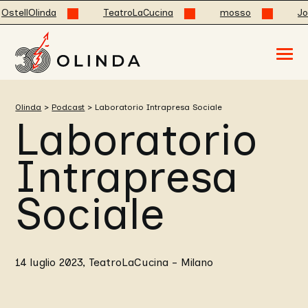
stellOlinda
TeatroLaCucina
mosso
Jod
Acced
al
menu
ad
hambu
Olinda
>
Podcast
>
Laboratorio Intrapresa Sociale
usa
Laboratorio
la
combi
p
+
Intrapresa
esc
per
chuid
Sociale
il
menu
14 luglio 2023, TeatroLaCucina - Milano